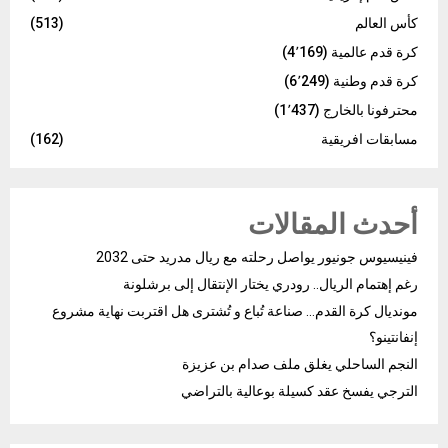
كأس العالم
(513)
كرة قدم عالمية
(4٬169)
كرة قدم وطنية
(6٬249)
محترفونا بالخارج
(1٬437)
مسابقات افريقية
(162)
أحدث المقالات
فينيسيوس جونيور يواصل رحلته مع ريال مدريد حتى 2032
رغم إهتمام الريال.. رودري يختار الإنتقال إلى برشلونة
مونديال كرة القدم… صناعة تُباع و تُشترى هل اقتربت نهاية مشروع
إنفانتينو؟
النجم الساحلي يغلق ملف صدام بن عزيزة
الترجي يفسخ عقد كسيلة بوعالية بالتراضي