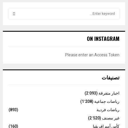
S
e
a
S
r
c
E
ON INSTAGRAM
h
f
A
o
Please enter an Access Token
r
R
:
C
تصنيفات
H
اخبار متفرقة
(2٬093)
رياضات جماعية
(1٬208)
رياضات فردية
(893)
غير مصنف
(2٬520)
كأس أمم إفريقيا
(160)