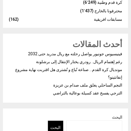
كرة قدم وطنية
(6٬249)
محترفونا بالخارج
(1٬437)
مسابقات افريقية
(162)
أحدث المقالات
فينيسيوس جونيور يواصل رحلته مع ريال مدريد حتى 2032
رغم إهتمام الريال.. رودري يختار الإنتقال إلى برشلونة
مونديال كرة القدم… صناعة تُباع و تُشترى هل اقتربت نهاية مشروع
إنفانتينو؟
النجم الساحلي يغلق ملف صدام بن عزيزة
الترجي يفسخ عقد كسيلة بوعالية بالتراضي
البحث
البحث