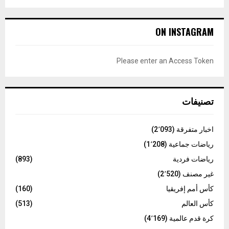
a
S
r
c
E
ON INSTAGRAM
h
f
A
o
Please enter an Access Token
r
R
:
C
تصنيفات
H
اخبار متفرقة
(2٬093)
رياضات جماعية
(1٬208)
رياضات فردية
(893)
غير مصنف
(2٬520)
كأس أمم إفريقيا
(160)
كأس العالم
(513)
كرة قدم عالمية
(4٬169)