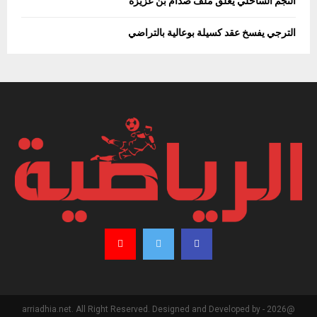
النجم الساحلي يغلق ملف صدام بن عزيزة
الترجي يفسخ عقد كسيلة بوعالية بالتراضي
@2026 - arriadhia.net. All Right Reserved. Designed and Developed by