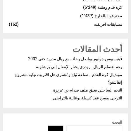
كرة قدم وطنية
(6٬249)
محترفونا بالخارج
(1٬437)
مسابقات افريقية
(162)
أحدث المقالات
فينيسيوس جونيور يواصل رحلته مع ريال مدريد حتى 2032
رغم إهتمام الريال.. رودري يختار الإنتقال إلى برشلونة
مونديال كرة القدم… صناعة تُباع و تُشترى هل اقتربت نهاية مشروع
إنفانتينو؟
النجم الساحلي يغلق ملف صدام بن عزيزة
الترجي يفسخ عقد كسيلة بوعالية بالتراضي
البحث