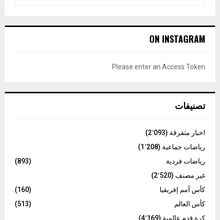
e
a
S
r
c
E
ON INSTAGRAM
h
f
A
o
Please enter an Access Token
r
R
:
C
تصنيفات
H
اخبار متفرقة
(2٬093)
رياضات جماعية
(1٬208)
رياضات فردية
(893)
غير مصنف
(2٬520)
كأس أمم إفريقيا
(160)
كأس العالم
(513)
كرة قدم عالمية
(4٬169)