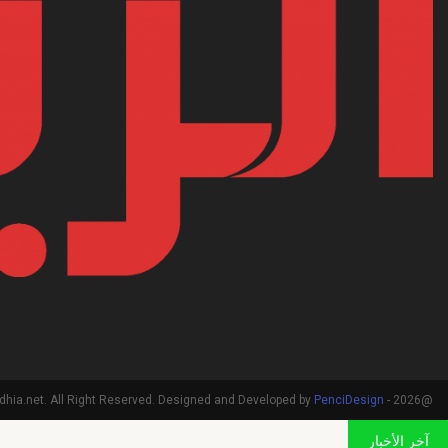
PenciDesign
@2026 - arriadhia.net. All Right Reserved. Designed and Developed by
آخر الأخبار