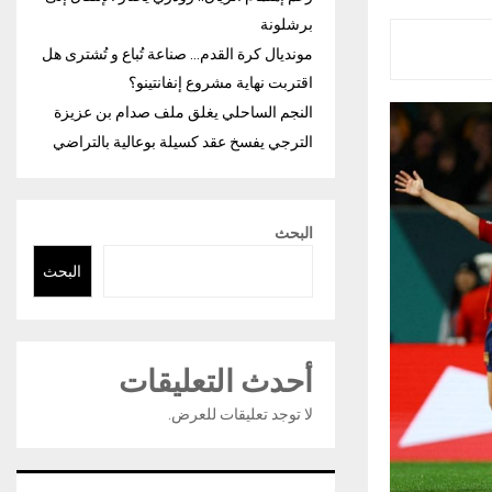
برشلونة
مونديال كرة القدم… صناعة تُباع و تُشترى هل
اقتربت نهاية مشروع إنفانتينو؟
النجم الساحلي يغلق ملف صدام بن عزيزة
الترجي يفسخ عقد كسيلة بوعالية بالتراضي
البحث
البحث
أحدث التعليقات
لا توجد تعليقات للعرض.