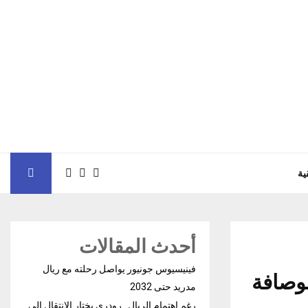
ية
أحدث المقالات
فينيسيوس جونيور يواصل رحلته مع ريال
لوصافة
مدريد حتى 2032
رغم إهتمام الريال.. رودري يختار الإنتقال إلى