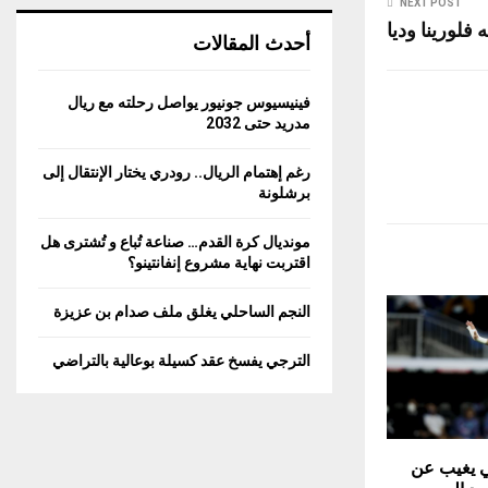
NEXT POST
 فلورينا وديا
أحدث المقالات
فينيسيوس جونيور يواصل رحلته مع ريال
مدريد حتى 2032
رغم إهتمام الريال.. رودري يختار الإنتقال إلى
برشلونة
مونديال كرة القدم… صناعة تُباع و تُشترى هل
اقتربت نهاية مشروع إنفانتينو؟
النجم الساحلي يغلق ملف صدام بن عزيزة
الترجي يفسخ عقد كسيلة بوعالية بالتراضي
ائي يغيب عن