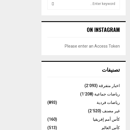
S
e
a
S
r
c
E
ON INSTAGRAM
h
f
A
o
Please enter an Access Token
r
R
:
C
تصنيفات
H
اخبار متفرقة
(2٬093)
رياضات جماعية
(1٬208)
رياضات فردية
(893)
غير مصنف
(2٬520)
كأس أمم إفريقيا
(160)
كأس العالم
(513)