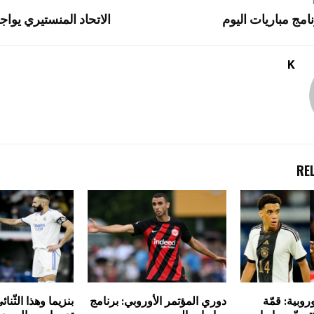
نامج مباريات اليوم
الاتحاد المنستيري يواجه
K
RE
روبية: قمّة
دوري المؤتمر الأوروبي: برنامج
بنزيما وهذا الثّن