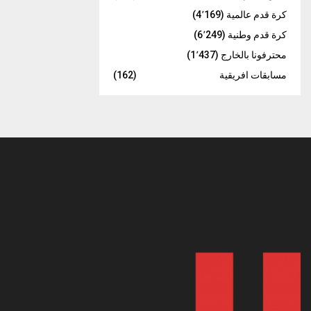
كرة قدم عالمية
(4٬169)
كرة قدم وطنية
(6٬249)
محترفونا بالخارج
(1٬437)
مسابقات افريقية
(162)