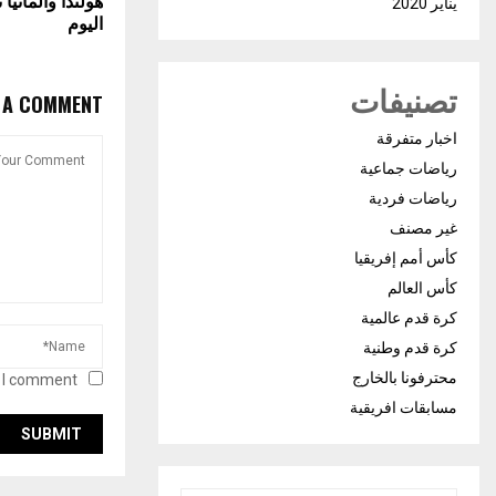
هولندا وألمانيا 
يناير 2020
اليوم
تصنيفات
E A COMMENT
اخبار متفرقة
رياضات جماعية
رياضات فردية
غير مصنف
كأس أمم إفريقيا
كأس العالم
كرة قدم عالمية
كرة قدم وطنية
محترفونا بالخارج
 I comment.
مسابقات افريقية