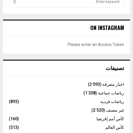
e
a
S
r
c
E
ON INSTAGRAM
h
f
A
o
Please enter an Access Token
r
R
:
C
تصنيفات
H
اخبار متفرقة
(2٬093)
رياضات جماعية
(1٬208)
رياضات فردية
(893)
غير مصنف
(2٬520)
كأس أمم إفريقيا
(160)
كأس العالم
(513)