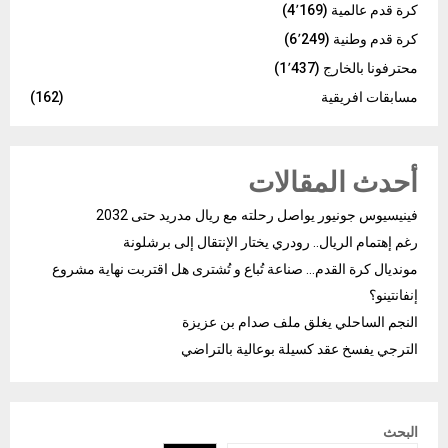
كرة قدم عالمية
(4٬169)
كرة قدم وطنية
(6٬249)
محترفونا بالخارج
(1٬437)
مسابقات افريقية
(162)
أحدث المقالات
فينيسيوس جونيور يواصل رحلته مع ريال مدريد حتى 2032
رغم إهتمام الريال.. رودري يختار الإنتقال إلى برشلونة
مونديال كرة القدم… صناعة تُباع و تُشترى هل اقتربت نهاية مشروع
إنفانتينو؟
النجم الساحلي يغلق ملف صدام بن عزيزة
الترجي يفسخ عقد كسيلة بوعالية بالتراضي
البحث