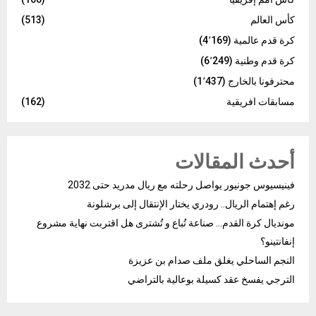
كأس العالم
(513)
كرة قدم عالمية
(4٬169)
كرة قدم وطنية
(6٬249)
محترفونا بالخارج
(1٬437)
مسابقات افريقية
(162)
أحدث المقالات
فينيسيوس جونيور يواصل رحلته مع ريال مدريد حتى 2032
رغم إهتمام الريال.. رودري يختار الإنتقال إلى برشلونة
مونديال كرة القدم… صناعة تُباع و تُشترى هل اقتربت نهاية مشروع
إنفانتينو؟
النجم الساحلي يغلق ملف صدام بن عزيزة
الترجي يفسخ عقد كسيلة بوعالية بالتراضي