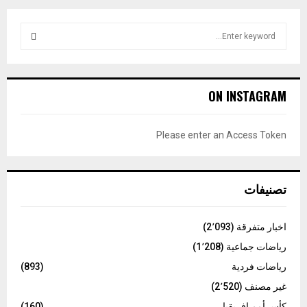
S
e
a
S
r
c
E
ON INSTAGRAM
h
f
A
o
Please enter an Access Token
r
R
:
C
تصنيفات
H
اخبار متفرقة
(2٬093)
رياضات جماعية
(1٬208)
رياضات فردية
(893)
غير مصنف
(2٬520)
كأس أمم إفريقيا
(160)