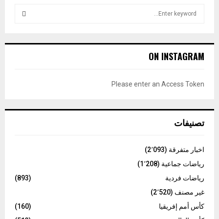
S
e
a
S
r
c
E
ON INSTAGRAM
h
f
A
o
Please enter an Access Token
r
R
:
C
تصنيفات
H
اخبار متفرقة
(2٬093)
رياضات جماعية
(1٬208)
رياضات فردية
(893)
غير مصنف
(2٬520)
كأس أمم إفريقيا
(160)