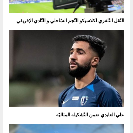
النّقل التّلفزي لكلاسيكو النّجم السّاحلي و النّادي الإفريقي
علي العابدي ضمن التّشكيلة المثاليّة