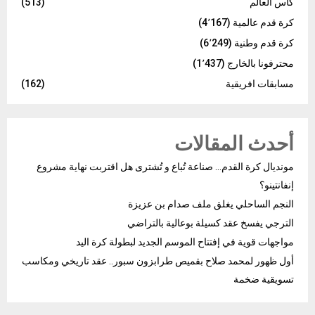
كأس العالم
(513)
كرة قدم عالمية
(4٬167)
كرة قدم وطنية
(6٬249)
محترفونا بالخارج
(1٬437)
مسابقات افريقية
(162)
أحدث المقالات
مونديال كرة القدم… صناعة تُباع و تُشترى هل اقتربت نهاية مشروع
إنفانتينو؟
النجم الساحلي يغلق ملف صدام بن عزيزة
الترجي يفسخ عقد كسيلة بوعالية بالتراضي
مواجهات قوية في إفتتاح الموسم الجديد لبطولة كرة اليد
أول ظهور لمحمد صلاح بقميص طرابزون سبور.. عقد تاريخي ومكاسب
تسويقية ضخمة