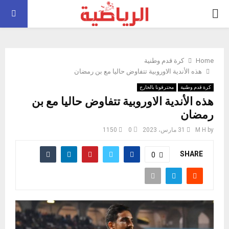
PRIMARY
MENU
Home
كرة قدم وطنية
هذه الأندية الاوروبية تتفاوض حاليا مع بن رمضان
كرة قدم وطنية
محترفونا بالخارج
هذه الأندية الاوروبية تتفاوض حاليا مع بن
رمضان
by
M H
31 مارس، 2023
0
1150
SHARE
0