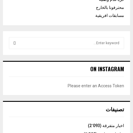
محترفونا بالخارج
مسابقات افريقية
S
e
a
S
r
c
E
ON INSTAGRAM
h
f
A
o
Please enter an Access Token
r
R
:
C
تصنيفات
H
اخبار متفرقة
(2٬093)