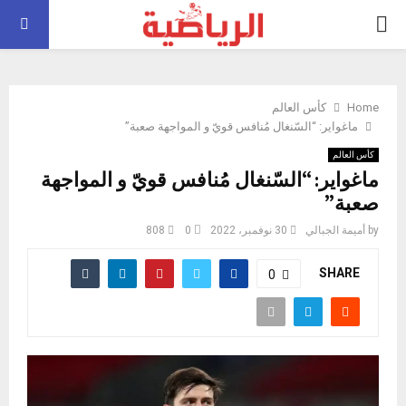
PRIMARY
MENU
Home
كأس العالم
ماغواير: “السّنغال مُنافس قويّ و المواجهة صعبة”
كأس العالم
ماغواير: “السّنغال مُنافس قويّ و المواجهة
صعبة”
by
أميمة الجبالي
30 نوفمبر، 2022
0
808
SHARE
0