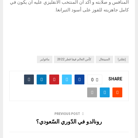
المنافس و صلابته و أكد أن المنتخب الانقليزي عليه أن يكون في
كامل جاهزيته للفوز على أسود التيرانغا.
إنقلترا
السينغال
كأس العالم فيفا قطر 2022
ماغواير
SHARE
0
PREVIOUS POST
رونالدو في الدّوري السّعودي؟