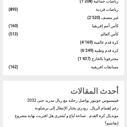
رياضات جماعية
(1٬208)
رياضات فردية
(893)
غير مصنف
(2٬520)
كأس أمم إفريقيا
(160)
كأس العالم
(513)
كرة قدم عالمية
(4٬169)
كرة قدم وطنية
(6٬249)
محترفونا بالخارج
(1٬437)
مسابقات افريقية
(162)
أحدث المقالات
فينيسيوس جونيور يواصل رحلته مع ريال مدريد حتى 2032
رغم إهتمام الريال.. رودري يختار الإنتقال إلى برشلونة
مونديال كرة القدم… صناعة تُباع و تُشترى هل اقتربت نهاية مشروع
إنفانتينو؟