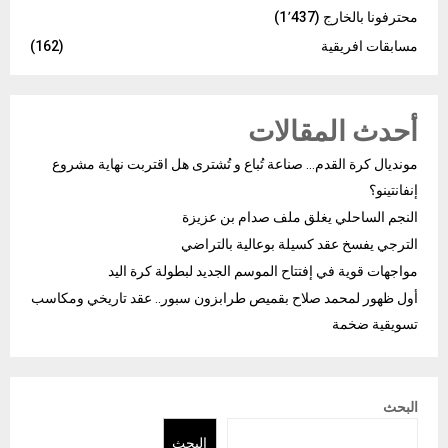
محترفونا بالخارج
(1٬437)
مسابقات افريقية
(162)
أحدث المقالات
مونديال كرة القدم… صناعة تُباع و تُشترى هل اقتربت نهاية مشروع
إنفانتينو؟
النجم الساحلي يغلق ملف صدام بن عزيزة
الترجي يفسخ عقد كسيلة بوعالية بالتراضي
مواجهات قوية في إفتتاح الموسم الجديد لبطولة كرة اليد
أول ظهور لمحمد صلاح بقميص طرابزون سبور.. عقد تاريخي ومكاسب
تسويقية ضخمة
البحث
البحث