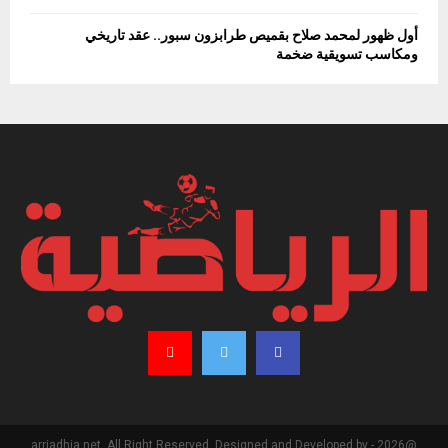
أول ظهور لمحمد صلاح بقميص طرابزون سبور.. عقد تاريخي
ومكاسب تسويقية ضخمة
@2026 - arriadhia.net. All Right Reserved. Designed and Developed by