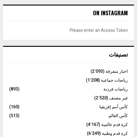
r
c
E
ON INSTAGRAM
h
f
A
o
Please enter an Access Token
r
R
:
C
تصنيفات
H
اخبار متفرقة
(2٬093)
رياضات جماعية
(1٬208)
رياضات فردية
(893)
غير مصنف
(2٬520)
كأس أمم إفريقيا
(160)
كأس العالم
(513)
كرة قدم عالمية
(4٬167)
كرة قدم وطنية
(6٬249)