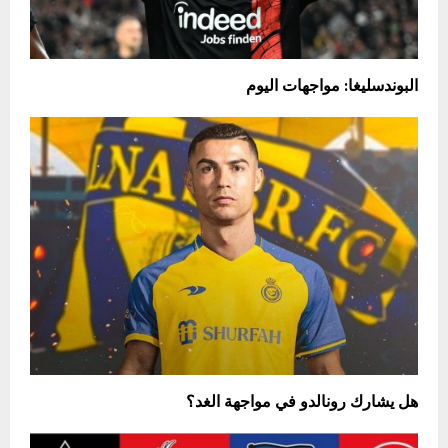
البوندسليغا: مواجهات اليوم
هل يشارك رونالدو في مواجهة الغد؟