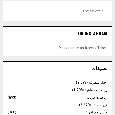
S
e
a
S
r
c
E
ON INSTAGRAM
h
f
A
o
Please enter an Access Token
r
R
:
C
تصنيفات
H
اخبار متفرقة
(2٬093)
رياضات جماعية
(1٬208)
رياضات فردية
(893)
غير مصنف
(2٬520)
كأس أمم إفريقيا
(160)