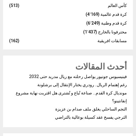
كأس العالم
(513)
كرة قدم عالمية
(4٬169)
كرة قدم وطنية
(6٬249)
محترفونا بالخارج
(1٬437)
مسابقات افريقية
(162)
أحدث المقالات
فينيسيوس جونيور يواصل رحلته مع ريال مدريد حتى 2032
رغم إهتمام الريال.. رودري يختار الإنتقال إلى برشلونة
مونديال كرة القدم… صناعة تُباع و تُشترى هل اقتربت نهاية مشروع
إنفانتينو؟
النجم الساحلي يغلق ملف صدام بن عزيزة
الترجي يفسخ عقد كسيلة بوعالية بالتراضي