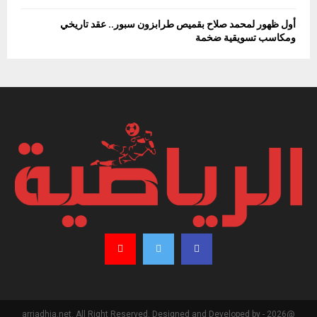
أول ظهور لمحمد صلاح بقميص طرابزون سبور.. عقد تاريخي
ومكاسب تسويقية ضخمة
@2026 - arriadhia.net. All Right Reserved. Designed and Developed by