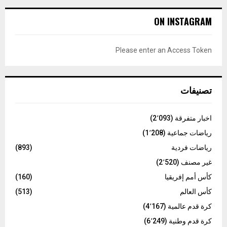
r
c
E
ON INSTAGRAM
h
f
A
o
Please enter an Access Token
r
R
:
C
تصنيفات
H
اخبار متفرقة
(2٬093)
رياضات جماعية
(1٬208)
رياضات فردية
(893)
غير مصنف
(2٬520)
كأس أمم إفريقيا
(160)
كأس العالم
(513)
كرة قدم عالمية
(4٬167)
كرة قدم وطنية
(6٬249)