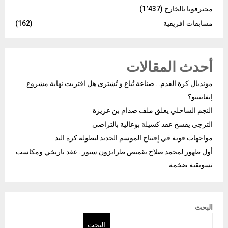
محترفونا بالخارج
(1٬437)
مسابقات افريقية
(162)
أحدث المقالات
مونديال كرة القدم… صناعة تُباع و تُشترى هل اقتربت نهاية مشروع
إنفانتينو؟
النجم الساحلي يغلق ملف صدام بن عزيزة
الترجي يفسخ عقد كسيلة بوعالية بالتراضي
مواجهات قوية في إفتتاح الموسم الجديد لبطولة كرة اليد
أول ظهور لمحمد صلاح بقميص طرابزون سبور.. عقد تاريخي ومكاسب
تسويقية ضخمة
البحث
البحث