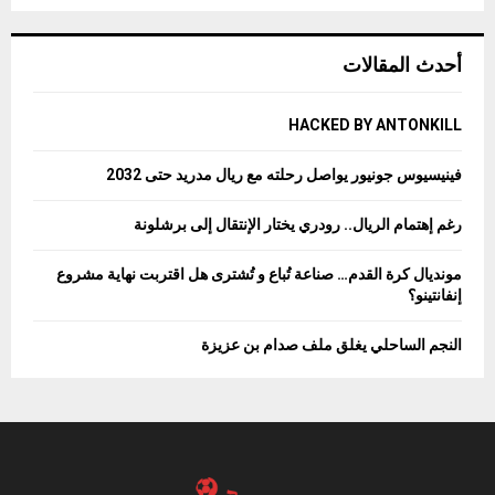
أحدث المقالات
HACKED BY ANTONKILL
فينيسيوس جونيور يواصل رحلته مع ريال مدريد حتى 2032
رغم إهتمام الريال.. رودري يختار الإنتقال إلى برشلونة
مونديال كرة القدم… صناعة تُباع و تُشترى هل اقتربت نهاية مشروع
إنفانتينو؟
النجم الساحلي يغلق ملف صدام بن عزيزة