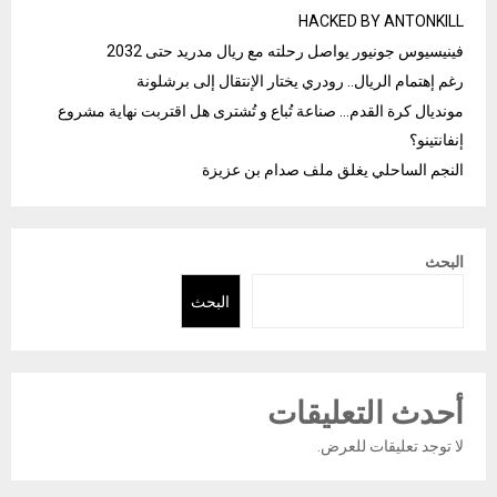
HACKED BY ANTONKILL
فينيسيوس جونيور يواصل رحلته مع ريال مدريد حتى 2032
رغم إهتمام الريال.. رودري يختار الإنتقال إلى برشلونة
مونديال كرة القدم… صناعة تُباع و تُشترى هل اقتربت نهاية مشروع
إنفانتينو؟
النجم الساحلي يغلق ملف صدام بن عزيزة
البحث
البحث
أحدث التعليقات
لا توجد تعليقات للعرض.