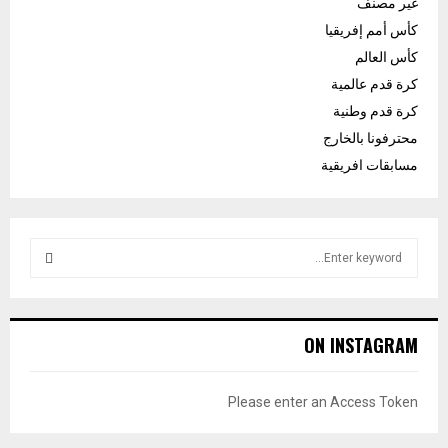
غير مصنف
كأس أمم إفريقيا
كأس العالم
كرة قدم عالمية
كرة قدم وطنية
محترفونا بالخارج
مسابقات افريقية
S
e
a
S
r
c
E
ON INSTAGRAM
h
f
A
o
Please enter an Access Token
r
R
: