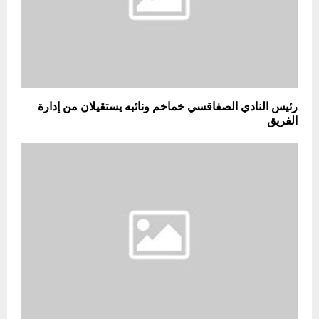
رئيس النادي الصفاقسي خماخم ونائبه يستقيلان من إدارة
الفريق