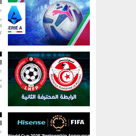
ا
y
تق
كومو 
ك
ا
y
تق
ال
ك
ا
y