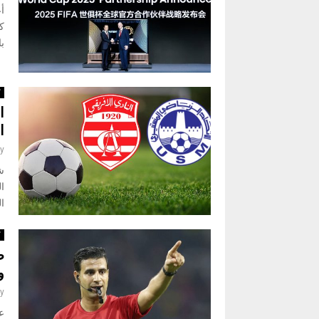
أع
با
ك
ا
ا
y
شر
ا
ال
ك
ط
و
y
عي