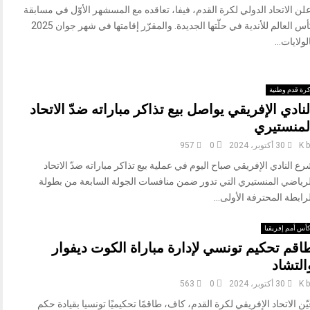
لن الاتحاد الدولي لكرة القدم، فيفا، تعاقده مع المسشهر الأوّل في مسابقة
كأس العالم للأندية في حلّتها الجديدة. والمقرّر إقامتها في شهر جوان 2025
لولايات...
رة قدم وطنية
لنادي الإفريقي يواصل بيع تذاكر مباراته ضدّ الاتحاد
لمنستيري
b
K
30 أكتوبر، 2024
0
957
ع النادي الإفريقي صباح اليوم في عملية بيع تذاكر مباراته ضدّ الاتحاد
لرياضي المنستيري التي تدور ضمن منافسات الجولة السابعة من بطولة
رابطة المحترفة الأولى...
أس أمم إفريقيا
اقم تحكيم تونسي لإدارة مباراة الكوت ديفوار
التشاد
b
K
30 أكتوبر، 2024
0
563
ّن الاتحاد الإفريقي لكرة القدم، كاف، طاقمًا تحكيميًا تونسيا بقيادة حكم