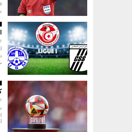
نوف
ك
ا
y
أص
نوفم
ك
ك
y
تق
أو