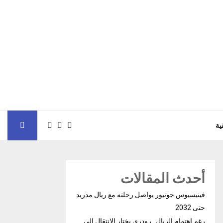
ية
أحدث المقالات
فينيسيوس جونيور يواصل رحلته مع ريال مدريد
حتى 2032
رغم إهتمام الريال.. رودري يختار الإنتقال إلى