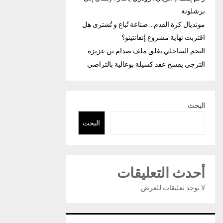
برشلونة
مونديال كرة القدم… صناعة تُباع و تُشترى هل
اقتربت نهاية مشروع إنفانتينو؟
النجم الساحلي يغلق ملف صدام بن عزيزة
الترجي يفسخ عقد كسيلة بوعالية بالتراضي
البحث
البحث
أحدث التعليقات
لا توجد تعليقات للعرض.