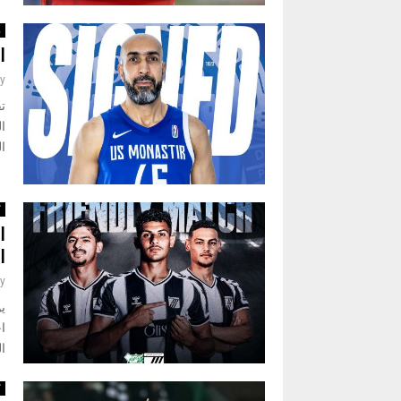
ر
ا
y
ال
ك
ا
ا
y
يو
اح
ال
ك