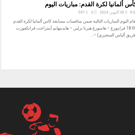
أس ألمانيا لكرة القدم: مباريات اليوم
b
K
30 أكتوبر، 2024
0
597
ام اليوم المباريات التالية ضمن منافسات مسابقة كاس ألمانيا لكرة القدم:
18:00 فرايبورغ – هامبورغ هيرتا برلين – هايدينهايم آينتراخت فرانكفورت
فريق ألياس السخيري) –...